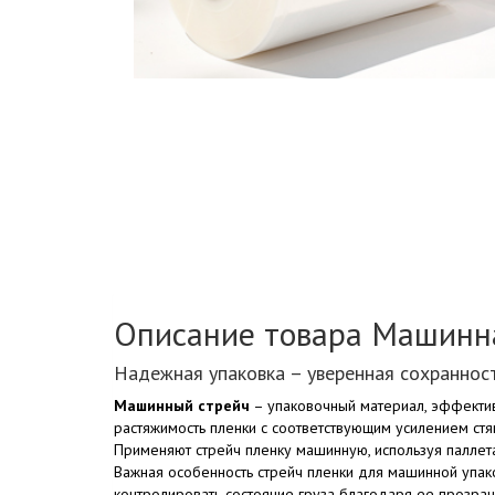
Описание товара Машинна
Надежная упаковка – уверенная сохранност
Машинный стрейч
– упаковочный материал, эффектив
растяжимость пленки с соответствующим усилением ст
Применяют стрейч пленку машинную, используя палле
Важная особенность стрейч пленки для машинной упак
контролировать состояние груза благодаря ее прозрач