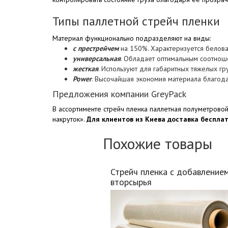
Типы паллетной стрейч пленки
Материал функционально подразделяют на виды:
с престрейчем
на 150%. Характеризуется белова
универсальная
. Обладает оптимальным соотноше
жесткая
. Используют для габаритных тяжелых гр
Power
. Высочайшая экономия материала благодар
Предложения компании GreyPack
В ассортименте стрейч пленка паллетная полуметрово
накруток».
Для клиентов из Киева доставка беспла
Похожие товары
Стрейч пленка с добавление
вторсырья