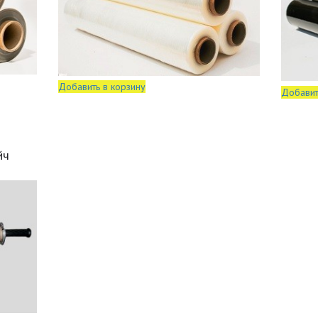
Добавить в корзину
Добавит
йч