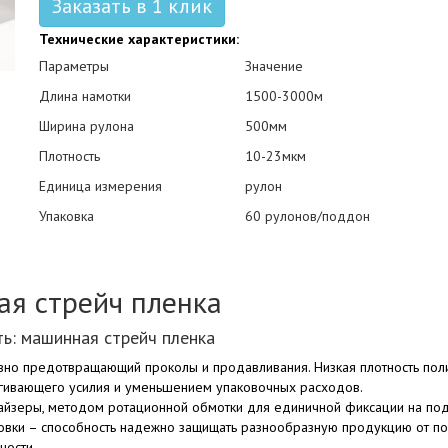
Заказать в 1 клик
Технические характеристики:
Параметры
Значение
Длина намотки
1500-3000м
Ширина рулона
500мм
Плотность
10-23мкм
Единица измерения
рулон
Упаковка
60 рулонов/поддон
я стрейч пленка
ь: машинная стрейч пленка
но предотвращающий проколы и продавливания. Низкая плотность поли
ягивающего усилия и уменьшением упаковочных расходов.
тайзеры, методом ротационной обмотки для единичной фиксации на по
овки – способность надежно защищать разнообразную продукцию от пов
ности.