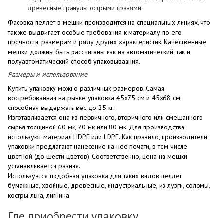
древесные гранулы острыми гранями.
Фасовка пеллет в мешки
производится на специальных линиях, что
так же выдвигает особые требования к материалу по его
прочности, размерам и ряду других характеристик. Качественные
мешки должны быть рассчитаны как на автоматический, так и
полуавтоматический способ упаковываания.
Размеры и использование
Купить
упаковку можно различных размеров. Самая
востребованная на рынке упаковка 45х75 см и 45х68 см,
способная выдержать вес до 25 кг.
Изготавливается она из первичного, вторичного или смешанного
сырья толщиной 60 мк, 70 мк или 80 мк. Для производства
используют материал HDPE или LDPE. Как правило, производители
упаковки предлагают нанесение на нее печати, в том числе
цветной (до шести цветов). Соответственно,
цена
на мешки
устанавливается разная.
Используется подобная упаковка для таких видов пеллет:
бумажные, хвойные, древесные, индустриальные, из лузги, сoломы,
костры льна, лигнина.
Где приобрести упаковку