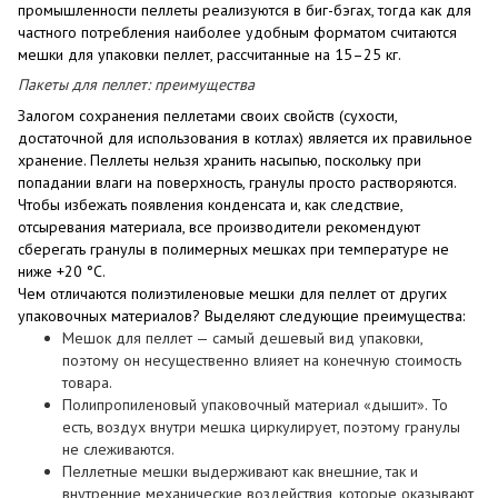
промышленности пеллеты реализуются в биг-бэгах, тогда как для
частного потребления наиболее удобным форматом считаются
мешки для упаковки пеллет
, рассчитанные на 15–25 кг.
Пакеты для пеллет: преимущества
Залогом сохранения пеллетами своих свойств (сухости,
достаточной для использования в котлах) является их правильное
хранение. Пеллеты нельзя хранить насыпью, поскольку при
попадании влаги на поверхность, гранулы просто растворяются.
Чтобы избежать появления конденсата и, как следствие,
отсыревания материала, все производители рекомендуют
сберегать гранулы в
полимерных
мешках при температуре не
ниже +20 °С.
Чем отличаются
полиэтиленовые мешки для пеллет
от других
упаковочных материалов? Выделяют следующие преимущества:
Мешок для пеллет
— самый дешевый вид упаковки,
поэтому он несущественно влияет на конечную стоимость
товара.
Полипропиленовый упаковочный материал «дышит». То
есть, воздух внутри мешка циркулирует, поэтому гранулы
не слеживаются.
Пеллетные мешки
выдерживают как внешние, так и
внутренние механические воздействия, которые оказывают