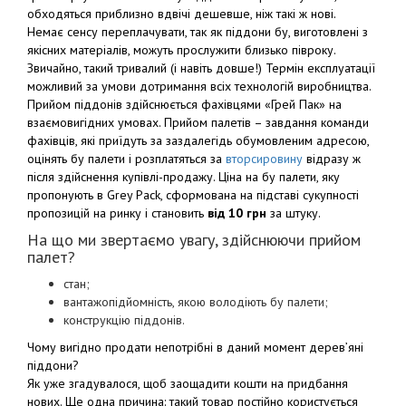
обходяться приблизно вдвічі дешевше, ніж такі ж нові.
Немає сенсу переплачувати, так як піддони бу, виготовлені з
якісних матеріалів, можуть прослужити близько півроку.
Звичайно, такий тривалий (і навіть довше!) Термін експлуатації
можливий за умови дотримання всіх технологій виробництва.
Прийом піддонів здійснюється фахівцями «Грей Пак» на
взаємовигідних умовах. Прийом палетів – завдання команди
фахівців, які приїдуть за заздалегідь обумовленим адресою,
оцінять бу палети і розплатяться за
вторсировину
відразу ж
після здійснення купівлі-продажу. Ціна на бу палети, яку
пропонують в Grey Pack, сформована на підставі сукупності
пропозицій на ринку і становить
від 10 грн
за штуку.
На що ми звертаємо увагу, здійснюючи прийом
палет?
стан;
вантажопідйомність, якою володіють бу палети;
конструкцію піддонів.
Чому вигідно продати непотрібні в даний момент дерев’яні
піддони?
Як уже згадувалося, щоб заощадити кошти на придбання
нових. Ще одна причина: такий товар постійно користується