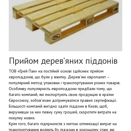
Прийом дерев’яних піддонів
ТОВ «Грей Пак» на постійній основі здійснює прийом
європіддонів, що були у вжитку. Дерев’яні європалет –
популярний метод упаковки і транспортування різних товарів.
Особливу популярність европоддони придбали тому, що
багато компаній, які експортують свою продукцію в країни
Євросоюзу, зобов’язані дотримуватися правил сертифікації.
Більшості компаній вигідно здати піддони в Києві, щоб,
виручивши за них певну суму грошей, скоротити витрати на
покупку нових.
Крім того, багато підприємств з метою оптимізації витрат на
транспортування воліють бу піддони в хорошому стані, які