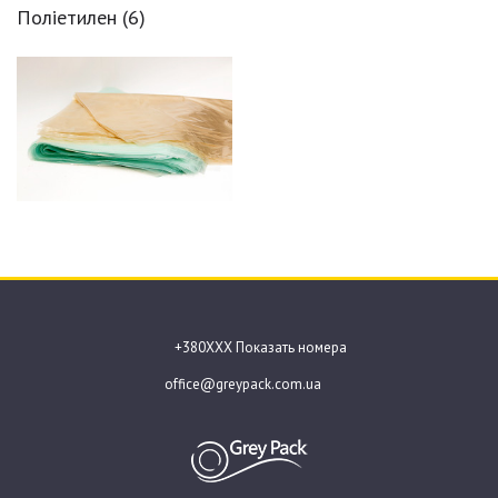
Поліетилен
(6)
+380ХХХ Показать номера
office@greypack.com.ua