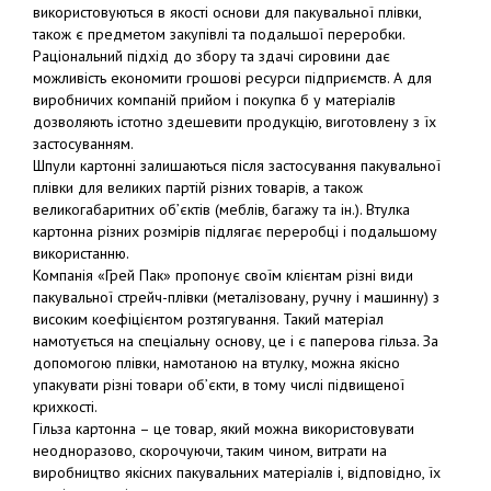
використовуються в якості основи для пакувальної плівки,
також є предметом закупівлі та подальшої переробки.
Раціональний підхід до збору та здачі сировини дає
можливість економити грошові ресурси підприємств. А для
виробничих компаній прийом і покупка б у матеріалів
дозволяють істотно здешевити продукцію, виготовлену з їх
застосуванням.
Шпули картонні залишаються після застосування пакувальної
плівки для великих партій різних товарів, а також
великогабаритних об’єктів (меблів, багажу та ін.). Втулка
картонна різних розмірів підлягає переробці і подальшому
використанню.
Компанія «Грей Пак» пропонує своїм клієнтам різні види
пакувальної стрейч-плівки (металізовану, ручну і машинну) з
високим коефіцієнтом розтягування. Такий матеріал
намотується на спеціальну основу, це і є паперова гільза. За
допомогою плівки, намотаною на втулку, можна якісно
упакувати різні товари об’єкти, в тому числі підвищеної
крихкості.
Гільза картонна – це товар, який можна використовувати
неодноразово, скорочуючи, таким чином, витрати на
виробництво якісних пакувальних матеріалів і, відповідно, їх