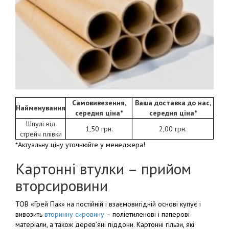
Самовивезення,
Ваша доставка до нас,
Найменування
середня ціна*
середня ціна*
Шпулі від
1,50 грн.
2,00 грн.
стрейч плівки
*Актуальну ціну уточнюйте у менеджера!
Картонні втулки – прийом
вторсировини
ТОВ «Грей Пак» на постійній і взаємовигідній основі купує і
вивозить
вторинну сировину
– поліетиленові і паперові
матеріали, а також дерев’яні піддони. Картонні гільзи, які