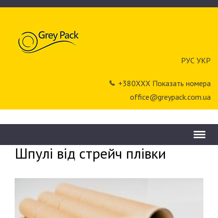
РУС
УКР
+380ХХХ Показать номера
office@greypack.com.ua
Menu
Грей Пак
»
Закупівля вторсировини
»
Шпулі від стрейч плівки
Шпулі від стрейч плівки